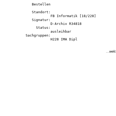
            Bestellen

            Standort:

                     FB Informatik [18/228]

            Signatur:

                     D-Archiv R34818

              Status:

                     ausleihbar

         Sachgruppen:

...welc